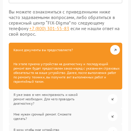
Вы можете ознакомиться с приведенными ниже
часто задаваемыми вопросами, либо обратиться в
сервисный центр “FIX-Digma” по следующему
телефону
+7 (800) 301-55-83
если не нашли ответ на
свой вопрос.
Какие документы вы предоставляете?
На этапе приема устройства на диагностику и последующий
ремонт вам будет предоставлен заказ-наряд с указанием страховых
обязательств на ваше устройство. Далее, после выполнения работ
по ремонту техники, вы получите акт выполненных работ и
гарантийный талон.
Я уже знаю в чем неисправность и какой
ремонт необходим. Для чего проводить
диагностику?
Мне нужен срочный ремонт. Сможете
сделать?
Я хочу, чтобы мое устройство