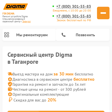
+7 (800) 301-55-83
Ежедневно, с 10:00 до 20:00
FIX-DIGMA
+7 (800) 301-55-83
Ремонт устройств Digma
Специализированный
Звонок бесплатный по РФ
cервисный центр г.
Таганрог
Мы ремонтируем
Позвонить
Сервисный центр Digma
в Таганроге
за 30 мин
Выезд мастера на дом
бесплатно
бесплатно
Диагностика в сервисном центре
Гарантия на ремонт и запчасти до 3х лет
Честные цены на ремонт - от 300 рублей
Оригинальные комплектующие
20%
Скидка для вас до
Ремонт электронных книг Digma
Ремонт электросамокатов Digma